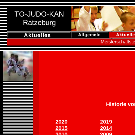
TO-JUDO-KAN
Ratzeburg
Meisterschaftst
Historie vo
2020
2019
2015
2014
2010
2009