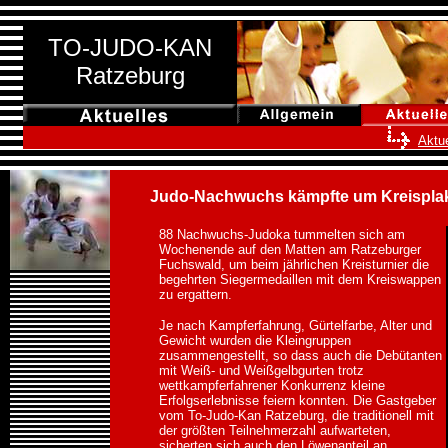
TO-JUDO-KAN
Ratzeburg
Aktue
Judo-Nachwuchs kämpfte um Kreispla
88 Nachwuchs-Judoka tummelten sich am
Wochenende auf den Matten am Ratzeburger
Fuchswald, um beim jährlichen Kreisturnier die
begehrten Siegermedaillen mit dem Kreiswappen
zu ergattern.
Je nach Kampferfahrung, Gürtelfarbe, Alter und
Gewicht wurden die Kleingruppen
zusammengestellt, so dass auch die Debütanten
mit Weiß- und Weißgelbgurten trotz
wettkampferfahrener Konkurrenz kleine
Erfolgserlebnisse feiern konnten. Die Gastgeber
vom To-Judo-Kan Ratzeburg, die traditionell mit
der größten Teilnehmerzahl aufwarteten,
sicherten sich auch den Löwenanteil an