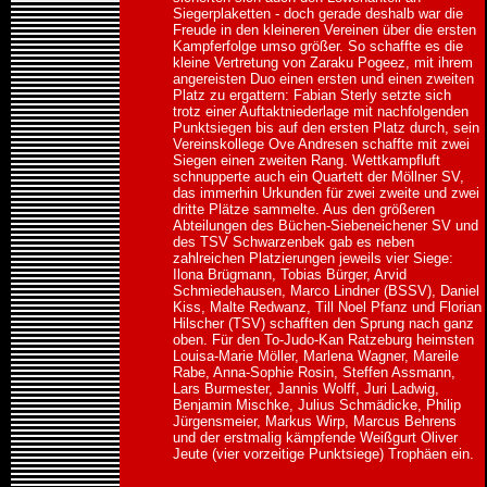
Siegerplaketten - doch gerade deshalb war die
Freude in den kleineren Vereinen über die ersten
Kampferfolge umso größer. So schaffte es die
kleine Vertretung von Zaraku Pogeez, mit ihrem
angereisten Duo einen ersten und einen zweiten
Platz zu ergattern: Fabian Sterly setzte sich
trotz einer Auftaktniederlage mit nachfolgenden
Punktsiegen bis auf den ersten Platz durch, sein
Vereinskollege Ove Andresen schaffte mit zwei
Siegen einen zweiten Rang. Wettkampfluft
schnupperte auch ein Quartett der Möllner SV,
das immerhin Urkunden für zwei zweite und zwei
dritte Plätze sammelte. Aus den größeren
Abteilungen des Büchen-Siebeneichener SV und
des TSV Schwarzenbek gab es neben
zahlreichen Platzierungen jeweils vier Siege:
Ilona Brügmann, Tobias Bürger, Arvid
Schmiedehausen, Marco Lindner (BSSV), Daniel
Kiss, Malte Redwanz, Till Noel Pfanz und Florian
Hilscher (TSV) schafften den Sprung nach ganz
oben. Für den To-Judo-Kan Ratzeburg heimsten
Louisa-Marie Möller, Marlena Wagner, Mareile
Rabe, Anna-Sophie Rosin, Steffen Assmann,
Lars Burmester, Jannis Wolff, Juri Ladwig,
Benjamin Mischke, Julius Schmädicke, Philip
Jürgensmeier, Markus Wirp, Marcus Behrens
und der erstmalig kämpfende Weißgurt Oliver
Jeute (vier vorzeitige Punktsiege) Trophäen ein.