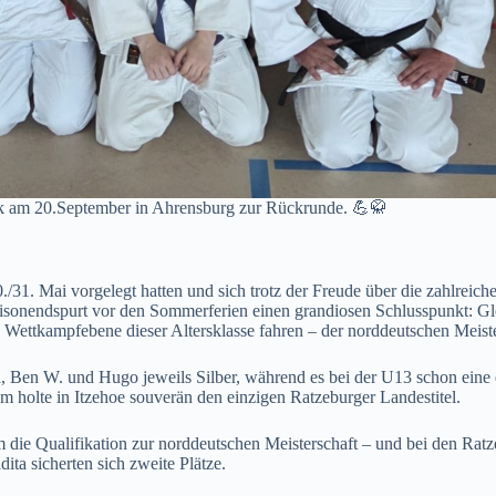
ck am 20.September in Ahrensburg zur Rückrunde. 💪🥋
. Mai vorgelegt hatten und sich trotz der Freude über die zahlreichen
aisonendspurt vor den Sommerferien einen grandiosen Schlusspunkt: G
 Wettkampfebene dieser Altersklasse fahren – der norddeutschen Meiste
 Ben W. und Hugo jeweils Silber, während es bei der U13 schon eine e
Tom holte in Itzehoe souverän den einzigen Ratzeburger Landestitel.
die Qualifikation zur norddeutschen Meisterschaft – und bei den Ratzeb
ita sicherten sich zweite Plätze.