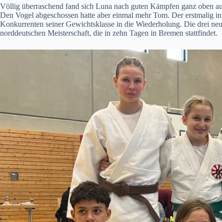
Völlig überraschend fand sich Luna nach guten Kämpfen ganz oben au
Den Vogel abgeschossen hatte aber einmal mehr Tom. Der erstmalig in 
Konkurrenten seiner Gewichtsklasse in die Wiederholung. Die drei neu
norddeutschen Meisterschaft, die in zehn Tagen in Bremen stattfindet.