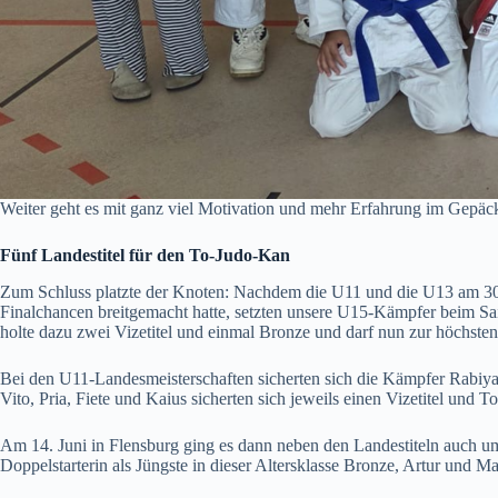
Weiter geht es mit ganz viel Motivation und mehr Erfahrung im Gepä
Fünf Landestitel für den To-Judo-Kan
Zum Schluss platzte der Knoten: Nachdem die U11 und die U13 am 30./31
Finalchancen breitgemacht hatte, setzten unsere U15-Kämpfer beim S
holte dazu zwei Vizetitel und einmal Bronze und darf nun zur höchsten
Bei den U11-Landesmeisterschaften sicherten sich die Kämpfer Rabiya,
Vito, Pria, Fiete und Kaius sicherten sich jeweils einen Vizetitel und 
Am 14. Juni in Flensburg ging es dann neben den Landestiteln auch um 
Doppelstarterin als Jüngste in dieser Altersklasse Bronze, Artur und Mad